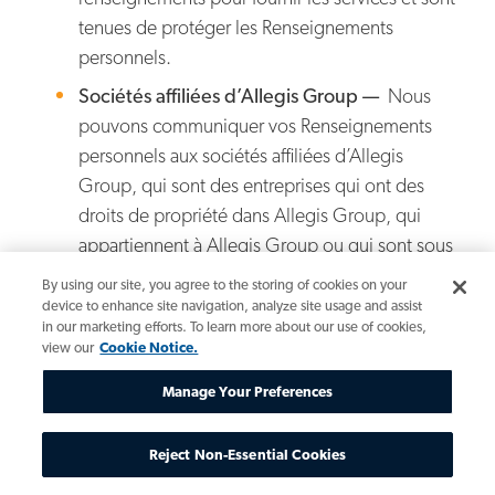
tenues de protéger les Renseignements
personnels.
Sociétés affiliées d’Allegis Group —
Nous
pouvons communiquer vos Renseignements
personnels aux sociétés affiliées d’Allegis
Group, qui sont des entreprises qui ont des
droits de propriété dans Allegis Group, qui
appartiennent à Allegis Group ou qui sont sous
contrôle conjoint avec Allegis Group par
By using our site, you agree to the storing of cookies on your
exemple pour trouver des offres d’emploi qui
device to enhance site navigation, analyze site usage and assist
in our marketing efforts. To learn more about our use of cookies,
correspondent à votre profil ou pour utiliser des
view our
Cookie Notice.
fonctions de service partagé au sein d’Allegis
Group.
Manage Your Preferences
Partenaires de transferts commerciaux
— Il
Reject Non-Essential Cookies
pourrait arriver, pour des raisons stratégiques ou
commerciales, qu’Allegis Group décide de