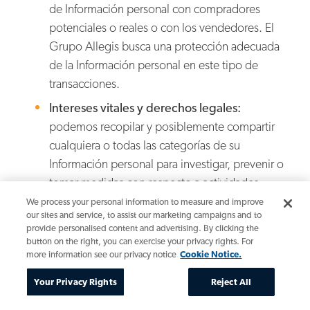
de Información personal con compradores
potenciales o reales o con los vendedores. El
Grupo Allegis busca una protección adecuada
de la Información personal en este tipo de
transacciones.
Intereses vitales y derechos legales:
podemos recopilar y posiblemente compartir
cualquiera o todas las categorías de su
Información personal para investigar, prevenir o
tomar medidas con respecto a actividades
ilegales, sospechas de fraude, situaciones que
We process your personal information to measure and improve
our sites and service, to assist our marketing campaigns and to
impliquen amenazas potenciales a la seguridad
provide personalised content and advertising. By clicking the
física de cualquier persona o infracciones de los
button on the right, you can exercise your privacy rights. For
more information see our privacy notice
Cookie Notice.
términos de uso del Grupo Allegis o de este
Aviso.
Your Privacy Rights
Reject All
Cumplimiento de las leyes:
podemos